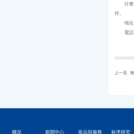
分會秘書
作。
地址：
電話：03
上一頁
概況
新聞中心
産品與服務
标準研究