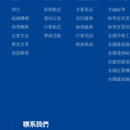
簡介
新聞動态
主要産品
主編标準
組織機構
通知公告
咨詢服務
标準征求意
領導團隊
行業動态
檢測服務
标準宣貫培
企業文化
學術活動
行業培訓
全國升降工
曆史沿革
經典業績
平台标準化
全國建築施
資質榮譽
術委員會
機械與設備
全國電梯标
準化技術委
化技術委員
住建部建築
會
工安全标準
全國起重機
技術委員會
标準化技術
全國建築施
員會塔式起
機械與設備
機分技術委
準化技術委
會
會基礎施工
備分技術委
聯系我們
會