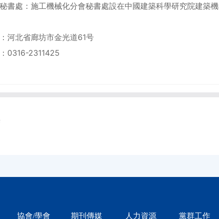
處：施工機械化分會秘書處設在中國建築科學研究院建築機械
河北省廊坊市金光道61号
16-2311425
無
協會/學會
期刊傳媒
人力資源
黨群工作