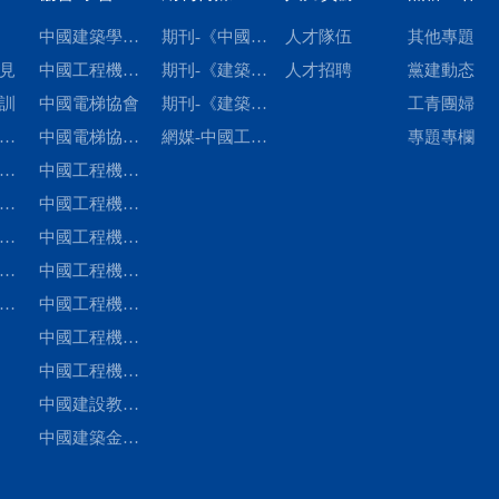
中國建築學會
期刊-《中國電
人才隊伍
其他專題
見
建築施工分會
中國工程機械
梯》
期刊-《建築機
人才招聘
黨建動态
訓
學會樁工機械
中國電梯協會
械化》
期刊-《建築機
工青團婦
作
分會
中國電梯協會
械》
網媒-中國工程
專題專欄
技
工
标準化委員會
中國工程機械
機械租賃網
标
準
工業協會工程
中國工程機械
員
會
施
建材制品機械
工業協會鋼筋
中國工程機械
化
械
分會
及預應力機械
工業協會裝修
中國工程機械
委
工
分會
與高空作業機
工業協會停車
中國工程機械
重
标
械分會
設備分會
工業協會施工
中國工程機械
員
員
機械化分會
工業協會用戶
中國工程機械
設
工作委員會
工業協會工程
中國建設教育
員
機械租賃分會
協會建設機械
中國建築金屬
職業教育專業
結構協會建築