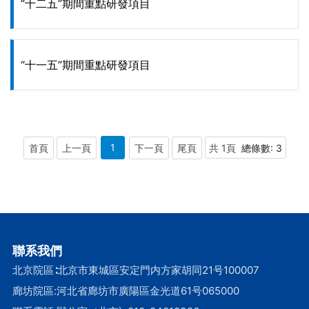
“十二五”期間重點研發項目
“十一五”期間重點研發項目
1
首頁
上一頁
下一頁
尾頁
共 1頁
總條數: 3
聯系我們
北京院區∶北京市東城區安定門内方家胡同21号100007
廊坊院區:河北省廊坊市廣陽區金光道61号065000