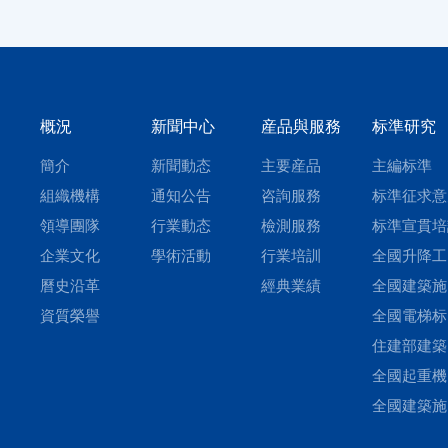
概況
新聞中心
産品與服務
标準研究
簡介
新聞動态
主要産品
主編标準
組織機構
通知公告
咨詢服務
标準征求意
領導團隊
行業動态
檢測服務
标準宣貫培
企業文化
學術活動
行業培訓
全國升降工
曆史沿革
經典業績
平台标準化
全國建築施
資質榮譽
術委員會
機械與設備
全國電梯标
準化技術委
化技術委員
住建部建築
會
工安全标準
全國起重機
技術委員會
标準化技術
全國建築施
員會塔式起
機械與設備