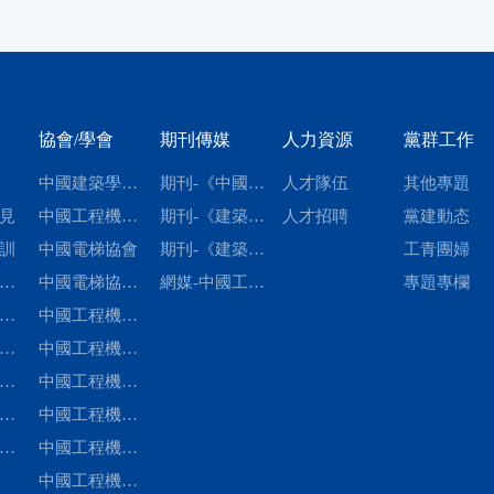
協會/學會
期刊傳媒
人力資源
黨群工作
中國建築學會
期刊-《中國電
人才隊伍
其他專題
見
建築施工分會
中國工程機械
梯》
期刊-《建築機
人才招聘
黨建動态
訓
學會樁工機械
中國電梯協會
械化》
期刊-《建築機
工青團婦
作
分會
中國電梯協會
械》
網媒-中國工程
專題專欄
技
工
标準化委員會
中國工程機械
機械租賃網
标
準
工業協會工程
中國工程機械
員
會
施
建材制品機械
工業協會鋼筋
中國工程機械
化
械
分會
及預應力機械
工業協會裝修
中國工程機械
委
工
分會
與高空作業機
工業協會停車
中國工程機械
重
标
械分會
設備分會
工業協會施工
中國工程機械