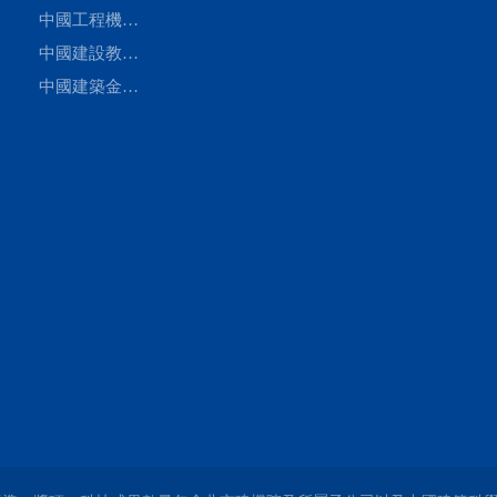
員
員
機械化分會
工業協會用戶
中國工程機械
設
工作委員會
工業協會工程
中國建設教育
員
機械租賃分會
協會建設機械
中國建築金屬
職業教育專業
結構協會建築
委員會
扣件委員會