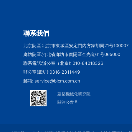
機分技術委
準化技術委
會
會基礎施工
備分技術委
聯系我們
會
北京院區∶北京市東城區安定門内方家胡同21号100007
廊坊院區:河北省廊坊市廣陽區金光道61号065000
聯系電話:辦公室（北京):
010-84018326
辦公室(廊坊):
0316-2311449
郵箱:
service@bicm.com.cn
建築機械化研究院
關注公衆号