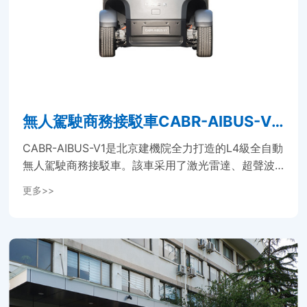
無人駕駛商務接駁車CABR-AIBUS-V
1...
CABR-AIBUS-V1是北京建機院全力打造的L4級全自動
無人駕駛商務接駁車。該車采用了激光雷達、超聲波
雷達、攝像頭的混合式感知系統，眼觀六路，耳聽八
更多>>
方，實時感知車輛前向、側向障礙物和道路環境，完
成自動避障、自動轉向、自動停泊等指令，實現自動
駕駛。通過預設行駛路線，搭載區域交通智慧管理雲
系統，