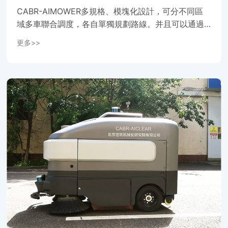
WER）...
CABR-AIMOWER多規格、模塊化設計，可分不同區
域多車聯合調度，各自單獨規劃路線。并且可以通過4
G/5G信号，将車輛運行速度、電量等實時數據上傳後
更多>>
台，并接收控制指令。可實現遠程控制、統一調度管
理、手機任務管理和狀态查詢等多種管理模式。