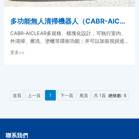
多功能無人清掃機器人（CABR-AICLE
AR ）...
CABR-AICLEAR多規格、模塊化設計，可執行室内、
外清掃、擦洗、塗蠟等環衛功能；并可以加裝視頻巡
邏、語音播報、多媒體宣傳、警燈指示、AI服務等定
更多>>
制化模塊。可以分不同區域、不同樓層多車聯合調
度，各自單獨規劃路線。并且可以通過4G/5G信号，
将車輛運行速度、水箱、電量、塵箱等實時數據上傳
後台，并接收控制指令。可實現遠程控制、統一調度
管理、手機任務管理和狀态查詢等多種管理模式。
1
首頁
上一頁
下一頁
尾頁
共 1頁
總條數: 5
聯系我們