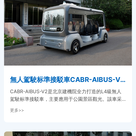
無人駕駛标準接駁車CABR-AIBUS-V
2...
CABR-AIBUS-V2是北京建機院全力打造的L4級無人
駕駛标準接駁車，主要應用于公園景區觀光。該車采
用了IMU、GPS、激光雷達融合定位系統，實現厘米
更多>>
級定位，同時車身配置的16線激光雷達和攝像頭組使
該車具備更加優良全面的環境感知能力，實現毫秒級
安全響應，厘米級安全防護。該車較高運營時速15公