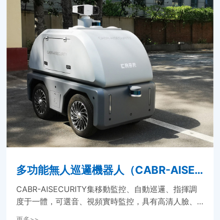
裏，能荷...
多功能無人巡邏機器人（CABR-AISEC
URITY）...
CABR-AISECURITY集移動監控、自動巡邏、指揮調
度于一體，可選音、視頻實時監控，具有高清人臉、
車牌抓拍識别及火源監控、人員驅離等多種移動安全
更多>>